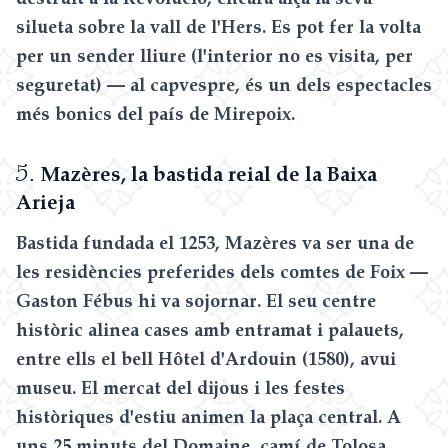
silueta sobre la vall de l'Hers. Es pot fer la volta
per un sender lliure (l'interior no es visita, per
seguretat) — al capvespre, és un dels espectacles
més bonics del país de Mirepoix.
5.
Mazères, la bastida reial de la Baixa
Arieja
Bastida fundada el 1253, Mazères va ser una de
les residències preferides dels comtes de Foix —
Gaston Fébus hi va sojornar. El seu centre
històric alinea cases amb entramat i palauets,
entre ells el bell Hôtel d'Ardouin (1580), avui
museu. El mercat del dijous i les festes
històriques d'estiu animen la plaça central. A
uns 25 minuts del Domaine, camí de Tolosa.