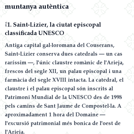
muntanya autèntica
1
1. Saint-Lizier, la ciutat episcopal
classificada UNESCO
Antiga capital gal·loromana del Couserans,
Saint-Lizier conserva dues catedrals — un cas
raríssim —, l'únic claustre romànic de l'Arieja,
frescos del segle XII, un palau episcopal i una
farmàcia del segle XVIII intacta. La catedral, el
claustre i el palau episcopal són inscrits al
Patrimoni Mundial de la UNESCO des de 1998
pels camins de Sant Jaume de Compostel·la. A
aproximadament 1 hora del Domaine —
l'excursió patrimonial més bonica de l'oest de
l'Arieja.