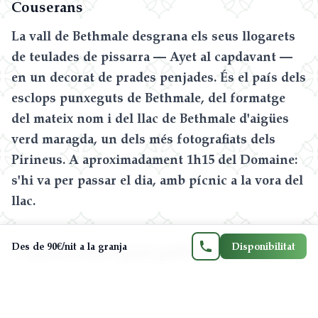
Couserans
La vall de Bethmale desgrana els seus llogarets
de teulades de pissarra — Ayet al capdavant —
en un decorat de prades penjades. És el país dels
esclops punxeguts de Bethmale, del formatge
del mateix nom i del llac de Bethmale d'aigües
Contacteu-nos
verd maragda, un dels més fotografiats dels
Pirineus. A aproximadament 1h15 del Domaine:
06 71 21 21 33
s'hi va per passar el dia, amb pícnic a la vora del
llac.
FR
EN
ES
CA
T
aula resum: quin poble, quin atot, a
Des de 90€/nit a la granja
Disponibilitat
quina distància?
Mirepoix — bastida, plaça porxada, mercat del