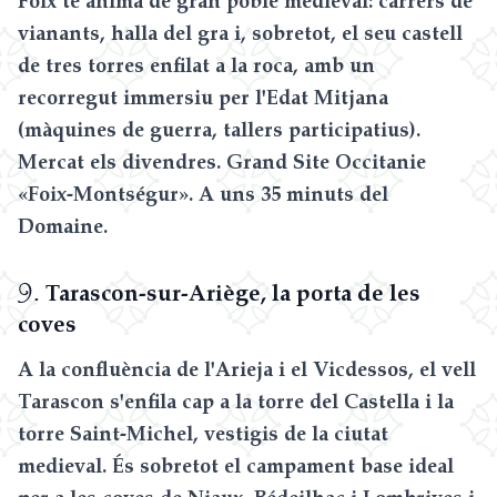
vianants, halla del gra i, sobretot, el seu castell
de tres torres enfilat a la roca, amb un
recorregut immersiu per l'Edat Mitjana
(màquines de guerra, tallers participatius).
Mercat els divendres. Grand Site Occitanie
«Foix-Montségur». A uns 35 minuts del
Domaine.
9.
Tarascon-sur-Ariège, la porta de les
coves
A la confluència de l'Arieja i el Vicdessos, el vell
Tarascon s'enfila cap a la torre del Castella i la
torre Saint-Michel, vestigis de la ciutat
medieval. És sobretot el campament base ideal
per a les coves de Niaux, Bédeilhac i Lombrives i