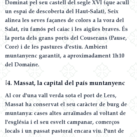
Dominat pel seu castell del segle XVI (que acull
un espai de descoberta del Haut-Salat), Seix
alinea les seves façanes de colors a la vora del
Salat, riu famós pel caiac i les aigües braves. És
la porta dels grans ports del Couserans (Pause,
Core) i de les pastures d'estiu. Ambient
muntanyenc garantit, a aproximadament 1h10
del Domaine.
1
4. Massat, la capital del país muntanyenc
Al cor d'una vall verda sota el port de Lers,
Massat ha conservat el seu caràcter de burg de
muntanya: cases altes arraïmades al voltant de
l'església i el seu esvelt campanar, comerços
locals i un passat pastoral encara viu. Punt de