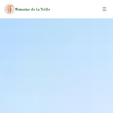
omaine de la
rille
D
T
El Domini
Les Caravanes
Les Cases Rurals
Activitats
Lleure
Tarifes
Patrimoni
Senderisme