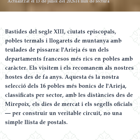
Actualitzat el
13 de juliol del 2026
14 min de lectura
Bastides del segle XIII, ciutats episcopals,
pobles termals i llogarets de muntanya amb
teulades de pissarra: l'Arieja és un dels
departaments francesos més rics en pobles amb
caràcter. Els visitem i els recomanem als nostres
hostes des de fa anys. Aquesta és la nostra
selecció dels 16 pobles més bonics de l'Arieja,
classificats per sector, amb les distàncies des de
Mirepoix, els dies de mercat i els segells oficials
— per construir un veritable circuit, no una
simple llista de postals.