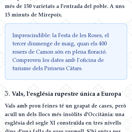
més de 150 varietats a l'entrada del poble. A uns
15 minuts de Mirepoix.
Imprescindible: la Festa de les Roses, el
tercer diumenge de maig, quan els 400
rosers de Camon són en plena floració.
Comproveu les dates amb l'oficina de
turisme dels Pirineus Càtars.
3.
Vals, l'església rupestre única a Europa
Vals amb prou feines té un grapat de cases, però
acull un dels llocs més insòlits d'Occitània: una
església del segle XI construïda en tres nivells
dins d'una falla de gres vermell. S'hi entra per