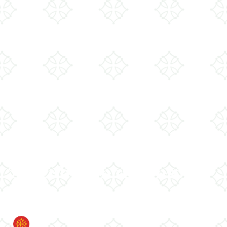
D
escubra un remanso de
paz