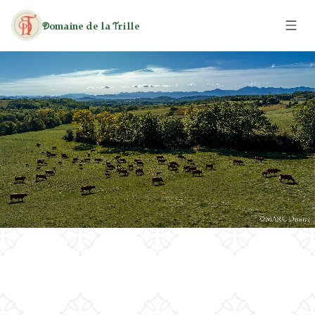
omaine de la
rille
D
T
El Dominio
Las Caravanas
Las Casas Rurales
Actividades
Ocio
Tarifas
Patrimonio
Senderismo