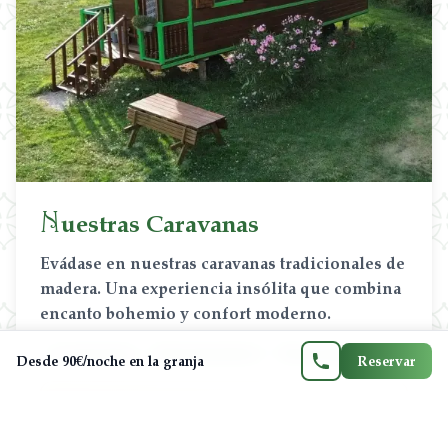
Contáctenos
N
uestras Caravanas
06 71 21 21 33
Evádase en nuestras caravanas tradicionales de
madera. Una experiencia insólita que combina
encanto bohemio y confort moderno.
FR
EN
ES
CA
1 a 4 personas
Vista panorámica
Terraza privada
Desde 90€/noche en la granja
Reservar
-20% desde 3 noches
3 noches = 216€ en vez de 270€