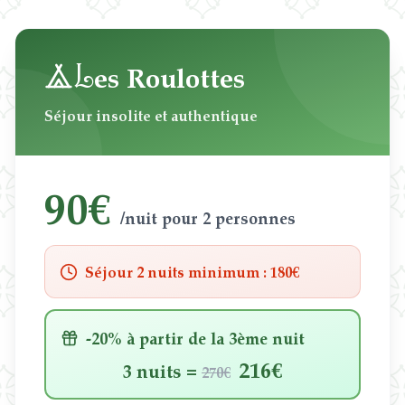
Blog & Guides
FAQ
L
es Roulottes
Séjour insolite et authentique
90€
/nuit pour 2 personnes
Séjour 2 nuits minimum
: 180€
-20%
à partir de la 3ème nuit
216€
3
nuits
=
270€