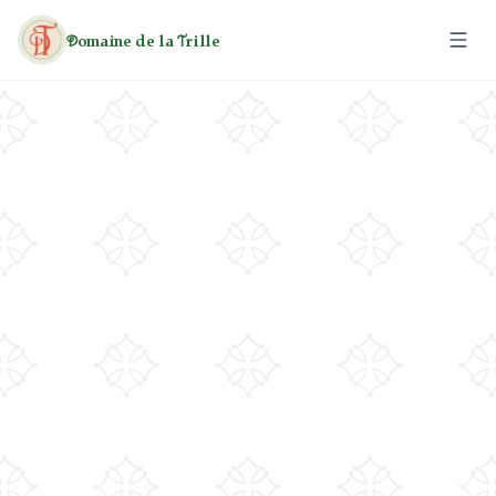
omaine de la
rille
D
T
Le Domaine
Les Roulottes
Les Gîtes
Activités
Loisirs
Tarifs
Patrimoine
Randonnées