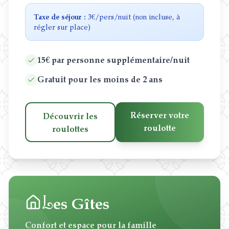
Taxe de séjour :
3€/pers/nuit (non incluse, à
régler sur place)
15€ par personne supplémentaire/nuit
Gratuit pour les moins de 2 ans
Réserver votre
Découvrir les
roulotte
roulottes
L
es Gîtes
Confort et espace pour la famille