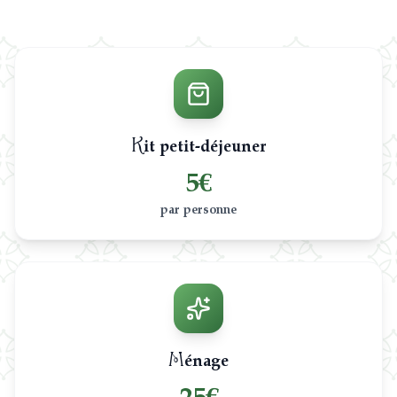
Kit petit-déjeuner
5€
par personne
Ménage
25€