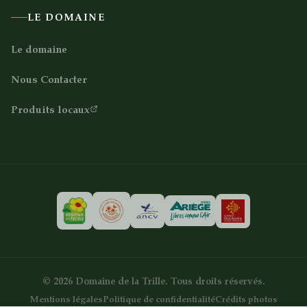
LE DOMAINE
Le domaine
Nous Contacter
Produits locaux
Nous contacter
06 71 21 21 33
©
2026
Domaine de la Trille
.
Tous droits réservés
.
FR
EN
ES
CA
Mentions légales
Politique de confidentialité
Crédits photos