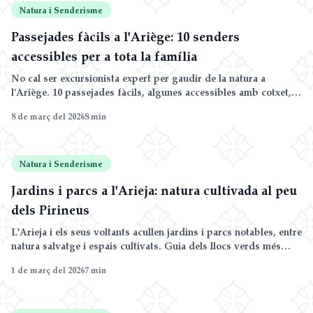
Natura i Senderisme
Passejades fàcils a l'Ariège: 10 senders
accessibles per a tota la família
No cal ser excursionista expert per gaudir de la natura a
l'Ariège. 10 passejades fàcils, algunes accessibles amb cotxet,
prop de Mirepoix i als Pirineus.
8 de març del 2026
8
min
Natura i Senderisme
Jardins i parcs a l'Arieja: natura cultivada al peu
dels Pirineus
L'Arieja i els seus voltants acullen jardins i parcs notables, entre
natura salvatge i espais cultivats. Guia dels llocs verds més
bonics a visitar.
1 de març del 2026
7
min