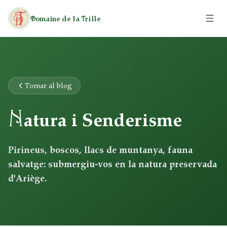
omaine de la
rille
D
T
El Domini
Les Caravanes
Tornar al blog
N
Les Cases Rurals
atura i Senderisme
Activitats
Pirineus, boscos, llacs de muntanya, fauna
salvatge: submergiu-vos en la natura preservada
Lleure
Tarifes
d'Ariège.
Patrimoni
Senderisme