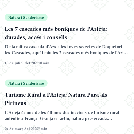
Natura i Senderisme
Les 7 cascades més boniques de l'Arieja:
durades, accés i consells
De la mítica cascada d'Ars a les toves secretes de Roquefort-
les-Cascades, aquí teniu les 7 cascades més boniques de l'Arieja
— amb distància, desnivell, durada i punt de sortida de cada
13 de juliol del 2026
10
min
ruta.
Natura i Senderisme
Turisme Rural a l'Arieja: Natura Pura als
Pirineus
L'Arieja és una de les últimes destinacions de turisme rural
autèntic a França. Granja en actiu, natura preservada,
gastronomia local i mercats de productors: tot el que busques
24 de març del 2026
7
min
sense aglomeracions.