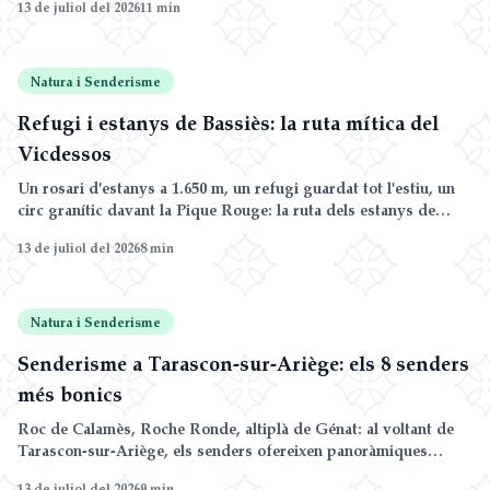
13 de juliol del 2026
11
min
sector, amb consells d'un amfitrió local.
Natura i Senderisme
Refugi i estanys de Bassiès: la ruta mítica del
Vicdessos
Un rosari d'estanys a 1.650 m, un refugi guardat tot l'estiu, un
circ granític davant la Pique Rouge: la ruta dels estanys de
Bassiès és una de les més belles de l'Arieja. Itineraris detallats,
13 de juliol del 2026
8
min
desnivells i consells.
Natura i Senderisme
Senderisme a Tarascon-sur-Ariège: els 8 senders
més bonics
Roc de Calamès, Roche Ronde, altiplà de Génat: al voltant de
Tarascon-sur-Ariège, els senders ofereixen panoràmiques
magnífiques sobre les valls de l'Arieja i del Vicdessos. La
13 de juliol del 2026
9
min