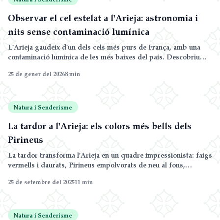
Observar el cel estelat a l'Arieja: astronomia i
nits sense contaminació lumínica
L'Arieja gaudeix d'un dels cels més purs de França, amb una
contaminació lumínica de les més baixes del país. Descobriu
per què és un paradís per als aficionats a l'astronomia.
25 de gener del 2026
8
min
Natura i Senderisme
La tardor a l'Arieja: els colors més bells dels
Pirineus
La tardor transforma l'Arieja en un quadre impressionista: faigs
vermells i daurats, Pirineus empolvorats de neu al fons,
atmosfera tranquil·la i llum suau. Una temporada màgica per
25 de setembre del 2025
11
min
caminar, buscar bolets i desconnectar lluny de les multituds.
Natura i Senderisme