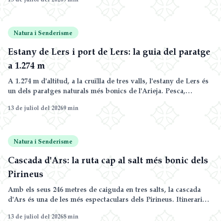
nostra selecció de 8 rutes, de les passejades familiars als cims
esportius.
Natura i Senderisme
Estany de Lers i port de Lers: la guia del paratge
a 1.274 m
A 1.274 m d'altitud, a la cruïlla de tres valls, l'estany de Lers és
un dels paratges naturals més bonics de l'Arieja. Pesca,
passejades, parapent, un port del Tour de França i esquí nòrdic
13 de juliol del 2026
9
min
a l'hivern: la guia completa.
Natura i Senderisme
Cascada d'Ars: la ruta cap al salt més bonic dels
Pirineus
Amb els seus 246 metres de caiguda en tres salts, la cascada
d'Ars és una de les més espectaculars dels Pirineus. Itinerari
del circuit des d'Aulus-les-Bains, dificultat, millor època: la guia
13 de juliol del 2026
8
min
completa.