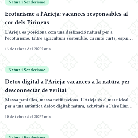
Natura i Senderisme
Ecoturisme a l'Arieja: vacances responsables al
cor dels Pirineus
L'Arieja es posiciona com una destinació natural per a
l'ecoturisme. Entre agricultura sostenible, circuits curts, espais
preservats i allotjaments compromesos, descobriu unes
15 de febrer del 2026
9
min
vacances responsables.
Natura i Senderisme
Detox digital a l'Arieja: vacances a la natura per
desconnectar de veritat
Massa pantalles, massa notificacions. L'Arieja és el marc ideal
per a una autèntica detox digital: natura, activitats a l'aire lliure i
reconnexió.
10 de febrer del 2026
7
min
Natura i Senderisme