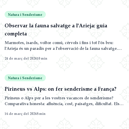
Natura i Senderisme
Observar la fauna salvatge a l'Arieja: guia
completa
Marmotes, isards, voltor comú, cérvols i fins i tot l'ós bru:
l'Arieja és un paradís per a l'observació de la fauna salvatge.
Descobriu els millors llocs, temporades i consells per a la
24 de març del 2026
10
min
fotografia.
Natura i Senderisme
Pirineus vs Alps: on fer senderisme a França?
Pirineus o Alps per a les vostres vacances de senderisme?
Comparativa honesta: afluència, cost, paisatges, dificultat. Els
Pirineus tenen avantatges insospitats.
16 de març del 2026
8
min