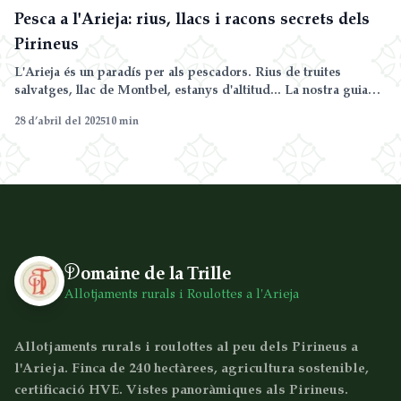
Pesca a l'Arieja: rius, llacs i racons secrets dels
Pirineus
L'Arieja és un paradís per als pescadors. Rius de truites
salvatges, llac de Montbel, estanys d'altitud... La nostra guia
completa de pesca a l'Arieja: millors indrets, normatives,
28 d’abril del 2025
10
min
temporades i consells pràctics des del Domaine de la Trille a
Sainte-Foi.
D
omaine de la Trille
Allotjaments rurals i Roulottes a l'Arieja
Allotjaments rurals i roulottes al peu dels Pirineus a
l'Arieja. Finca de 240 hectàrees, agricultura sostenible,
certificació HVE. Vistes panoràmiques als Pirineus.