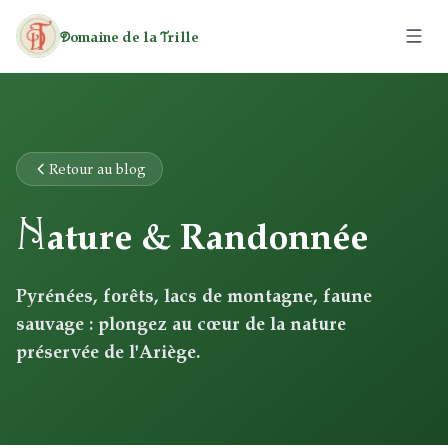
omaine de la
rille
D
T
Le Domaine
Les Roulottes
Retour au blog
N
Les Gîtes
ature & Randonnée
Activités
Pyrénées, forêts, lacs de montagne, faune
sauvage : plongez au cœur de la nature
Loisirs
Tarifs
préservée de l'Ariège.
Patrimoine
Randonnées