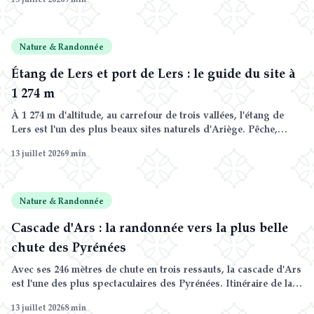
sélection de 8 randonnées, des boucles familiales aux sommets
sportifs.
Nature & Randonnée
Étang de Lers et port de Lers : le guide du site à
1 274 m
À 1 274 m d'altitude, au carrefour de trois vallées, l'étang de
Lers est l'un des plus beaux sites naturels d'Ariège. Pêche,
balades, parapente, col du Tour de France et espace nordique
13 juillet 2026
9
min
l'hiver : le guide complet.
Nature & Randonnée
Cascade d'Ars : la randonnée vers la plus belle
chute des Pyrénées
Avec ses 246 mètres de chute en trois ressauts, la cascade d'Ars
est l'une des plus spectaculaires des Pyrénées. Itinéraire de la
boucle depuis Aulus-les-Bains, difficulté, meilleure période : le
13 juillet 2026
8
min
guide complet.