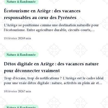
Nature & Randonnée
Écotourisme en Ariège : des vacances
responsables au cœur des Pyrénées
L'Ariège se positionne comme une destination naturelle pour
l'écotourisme. Entre agriculture durable, circuits courts,
espaces préservés et hébergements engagés, découvrez
15 février 2026
9
min
comment passer des vacances responsables au pied des
Pyrénées.
Nature & Randonnée
Détox digitale en Ariège : des vacances nature
pour déconnecter vraiment
Trop d'écrans, trop de notifications ? L'Ariège est le cadre idéal
pour une vraie détox digitale : nature, activités en plein air et
reconnexion à l'essentiel.
10 février 2026
7
min
Nature & Randonnée