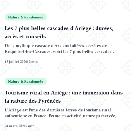
Nature & Randonnée
Les 7 plus belles cascades d'Ariège : durées,
accès et conseils
De la mythique cascade d'Ars aux tufières secrètes de
Roquefort-les-Cascades, voici les 7 plus belles cascades
d'Ariège — avec, pour chacune, la distance, le dénivelé, la durée
13 juillet 2026
10
min
et le point de départ de la randonnée.
Nature & Randonnée
Tourisme rural en Ariège : une immersion dans
la nature des Pyrénées
L'Ariège est l'une des dernières terres de tourisme rural
authentique en France. Ferme en activité, nature préservée,
gastronomie du terroir et marchés de producteurs : tout ce que
24 mars 2026
7
min
vous cherchez sans les foules.