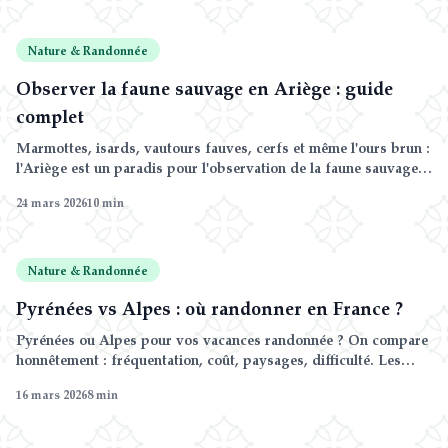
Nature & Randonnée
Observer la faune sauvage en Ariège : guide
complet
Marmottes, isards, vautours fauves, cerfs et même l'ours brun :
l'Ariège est un paradis pour l'observation de la faune sauvage.
Découvrez les meilleurs spots, les saisons propices et nos
24 mars 2026
10
min
conseils pour la photo animalière.
Nature & Randonnée
Pyrénées vs Alpes : où randonner en France ?
Pyrénées ou Alpes pour vos vacances randonnée ? On compare
honnêtement : fréquentation, coût, paysages, difficulté. Les
Pyrénées ont des atouts insoupçonnés.
16 mars 2026
8
min