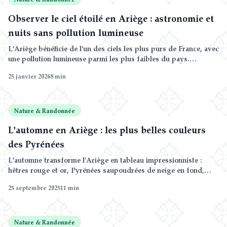
Observer le ciel étoilé en Ariège : astronomie et
nuits sans pollution lumineuse
L'Ariège bénéficie de l'un des ciels les plus purs de France, avec
une pollution lumineuse parmi les plus faibles du pays.
Découvrez pourquoi ce département est un paradis pour les
25 janvier 2026
8
min
amateurs d'astronomie.
Nature & Randonnée
L'automne en Ariège : les plus belles couleurs
des Pyrénées
L'automne transforme l'Ariège en tableau impressionniste :
hêtres rouge et or, Pyrénées saupoudrées de neige en fond,
atmosphère apaisée et lumière douce. Une saison magique pour
25 septembre 2025
11
min
randonner, chercher des champignons et se ressourcer loin des
foules.
Nature & Randonnée