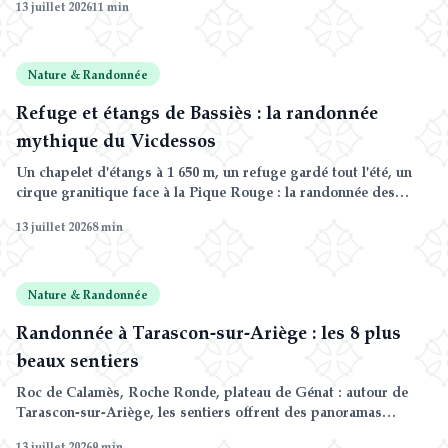
13 juillet 2026
11
min
conseils d'un hébergeur local.
Nature & Randonnée
Refuge et étangs de Bassiès : la randonnée
mythique du Vicdessos
Un chapelet d'étangs à 1 650 m, un refuge gardé tout l'été, un
cirque granitique face à la Pique Rouge : la randonnée des
étangs de Bassiès est l'une des plus belles courses d'Ariège.
13 juillet 2026
8
min
Itinéraires détaillés, dénivelés et conseils pratiques.
Nature & Randonnée
Randonnée à Tarascon-sur-Ariège : les 8 plus
beaux sentiers
Roc de Calamès, Roche Ronde, plateau de Génat : autour de
Tarascon-sur-Ariège, les sentiers offrent des panoramas
superbes sur les vallées de l'Ariège et du Vicdessos. Notre
13 juillet 2026
9
min